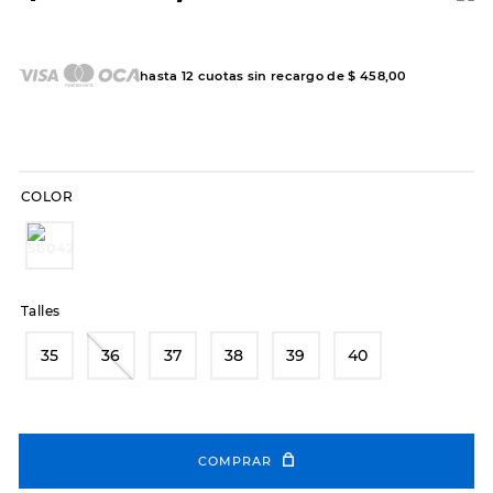
7
.
sandalias
8
.
hitec
hasta
12
cuotas sin recargo de
$
458
,
00
9
.
slip-ins
10
.
botas dama
COLOR
Talles
35
36
37
38
39
40
COMPRAR