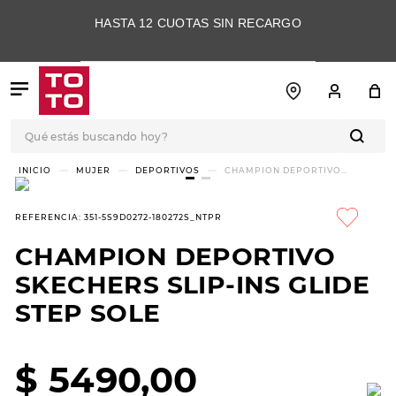
HASTA 12 CUOTAS SIN RECARGO
Qué estás buscando hoy?
TÉRMINOS MÁS
MUJER
DEPORTIVOS
CHAMPION DEPORTIVO
SKECHERS SLIP-INS GLIDE STEP
BUSCADOS
SOLE
1
.
botas
REFERENCIA
:
351-5S9D0272-180272S_NTPR
2
.
skechers
CHAMPION DEPORTIVO
3
.
skechers slip-ins
SKECHERS SLIP-INS GLIDE
4
.
championes
STEP SOLE
5
.
botas mujer
$
5490
,
00
6
.
americansport