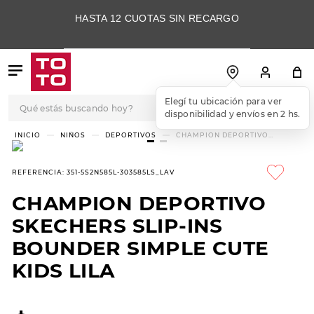
HASTA 12 CUOTAS SIN RECARGO
Qué estás buscando hoy?
Elegí tu ubicación para ver
disponibilidad y envíos en 2 hs.
TÉRMINOS MÁS
NIÑOS
DEPORTIVOS
CHAMPION DEPORTIVO
SKECHERS SLIP-INS BOUNDER
BUSCADOS
SIMPLE CUTE KIDS LILA
1
.
botas
REFERENCIA
:
351-5S2N585L-303585LS_LAV
2
.
skechers
CHAMPION DEPORTIVO
3
.
skechers slip-ins
SKECHERS SLIP-INS
4
.
championes
BOUNDER SIMPLE CUTE
KIDS LILA
5
.
botas mujer
6
.
americansport