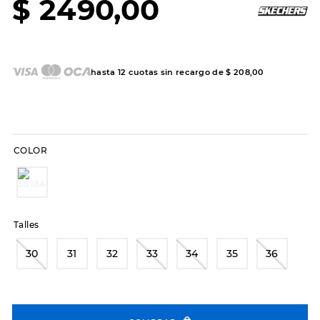
$
2490
,
00
7
.
sandalias
8
.
hitec
9
.
slip-ins
hasta
12
cuotas sin recargo de
$
208
,
00
10
.
botas dama
COLOR
Talles
30
31
32
33
34
35
36