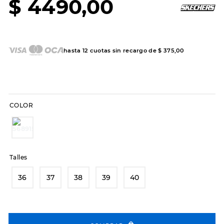
$
4490
,
00
7
.
hitec
8
.
sandalias
9
.
slip-ins
hasta
12
cuotas sin recargo de
$
375
,
00
10
.
botas dama
COLOR
Talles
36
37
38
39
40