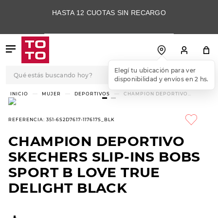
HASTA 12 CUOTAS SIN RECARGO
Qué estás buscando hoy?
Elegí tu ubicación para ver
disponibilidad y envíos en 2 hs.
TÉRMINOS MÁS
MUJER
DEPORTIVOS
CHAMPION DEPORTIVO
SKECHERS SLIP-INS BOBS
BUSCADOS
SPORT B LOVE TRUE DELIGHT
BLACK
1
.
botas
REFERENCIA
:
351-6S2D7617-117617S_BLK
2
.
skechers
CHAMPION DEPORTIVO
3
.
skechers slip-ins
SKECHERS SLIP-INS BOBS
4
.
championes
SPORT B LOVE TRUE
DELIGHT BLACK
5
.
botas mujer
6
.
americansport