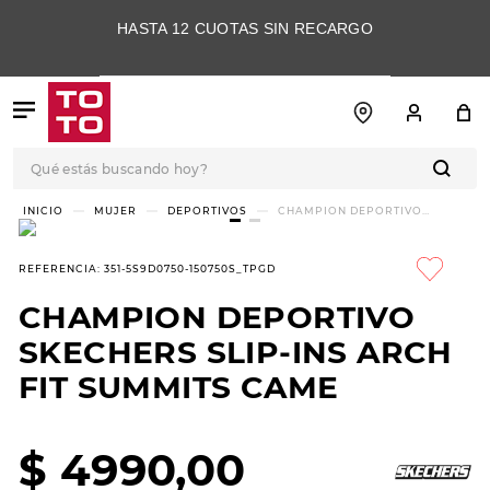
HASTA 12 CUOTAS SIN RECARGO
Qué estás buscando hoy?
TÉRMINOS MÁS
MUJER
DEPORTIVOS
CHAMPION DEPORTIVO
SKECHERS SLIP-INS ARCH FIT
BUSCADOS
SUMMITS CAME
1
.
botas
REFERENCIA
:
351-5S9D0750-150750S_TPGD
2
.
skechers
CHAMPION DEPORTIVO
3
.
skechers slip-ins
SKECHERS SLIP-INS ARCH
4
.
championes
FIT SUMMITS CAME
5
.
botas mujer
$
4990
,
00
6
.
americansport