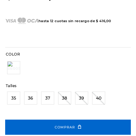
7
.
sandalias
8
.
hitec
hasta
12
cuotas sin recargo de
$
416
,
00
9
.
slip-ins
10
.
botas dama
COLOR
Talles
35
36
37
38
39
40
COMPRAR