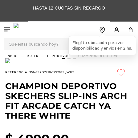
HASTA 12 CUOTAS SIN RECARGO
Qué estás buscando hoy?
Elegí tu ubicación para ver
disponibilidad y envíos en 2 hs.
TÉRMINOS MÁS
MUJER
DEPORTIVOS
CHAMPION DEPORTIVO
SKECHERS SLIP-INS ARCH FIT
BUSCADOS
ARCADE CATCH YA THERE
WHITE
1
.
botas
REFERENCIA
:
351-6S2D7218-177218S_WHT
2
.
skechers
CHAMPION DEPORTIVO
3
.
skechers slip-ins
SKECHERS SLIP-INS ARCH
4
.
championes
FIT ARCADE CATCH YA
THERE WHITE
5
.
botas mujer
6
.
americansport
7
.
sandalias