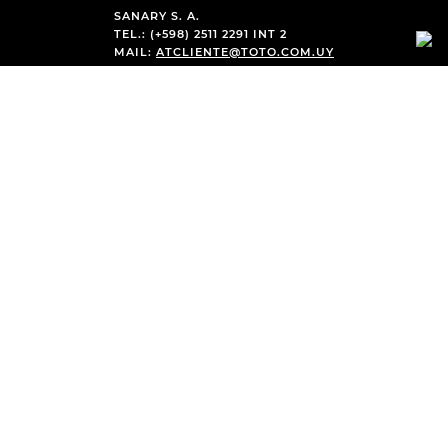
SANARY S. A.
TEL.: (+598) 2511 2291 INT 2
MAIL:
ATCLIENTE@TOTO.COM.UY
CATEGORÍAS
+
INSTITUCIONAL
+
COMPRAS WEB
+
LEGAL
+
MEDIOS DE PAGO