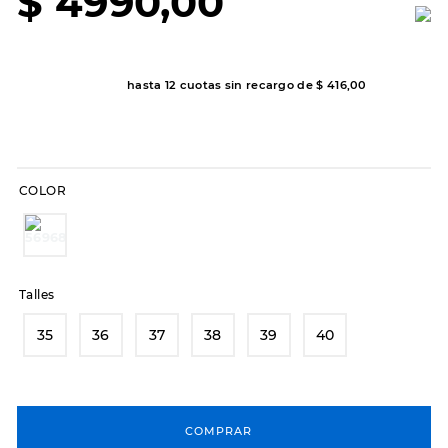
$
4990
,
00
8
.
hitec
9
.
slip-ins
hasta
12
cuotas sin recargo de
$
416
,
00
10
.
botas dama
COLOR
Talles
35
36
37
38
39
40
COMPRAR