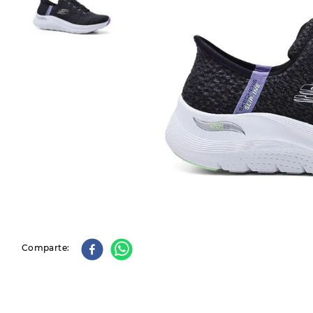
9
.
slip-ins
10
.
botas dama
Comparte