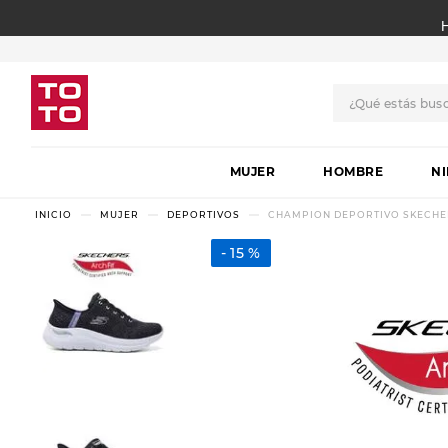
¿Qué estás bus
TÉRMINOS MÁS BUSCADO
MUJER
1
.
botas
HOMBRE
N
2
.
skechers
MUJER
DEPORTIVOS
CHAMPION DEPORTIVO SKECHERS
3
.
skechers slip-ins
15 %
4
.
championes
5
.
botas mujer
6
.
americansport
7
.
sandalias
8
.
hitec