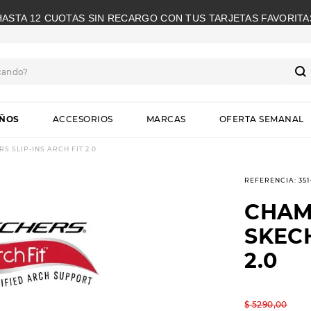
HASTA 12 CUOTAS SIN RECARGO CON TUS TARJETAS FAVORITA
cando?
S
IÑOS
ACCESORIOS
MARCAS
OFERTA SEMANAL
 SLIP-INS ARCH FIT 2.0
REFERENCIA
:
35
CHAM
SKECH
2.0
$
5290
,
00