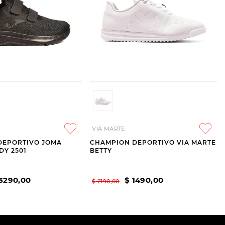
VIA MARTE
DEPORTIVO JOMA
CHAMPION DEPORTIVO VIA MARTE
DY 2501
BETTY
3290
,
00
$
1490
,
00
$
2190
,
00