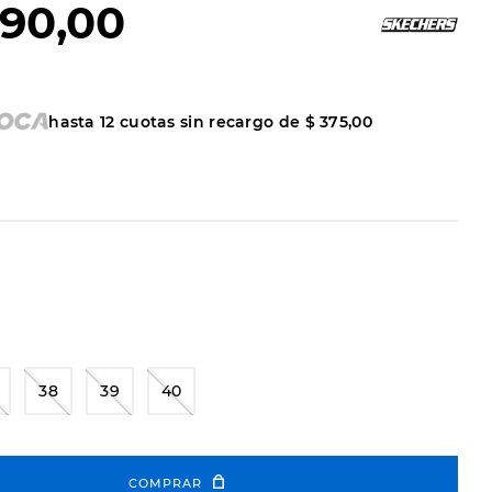
90
,
00
hasta
12
cuotas sin recargo de
$
375
,
00
38
39
40
COMPRAR