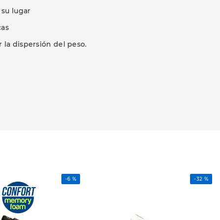
 su lugar
cas
 la dispersión del peso.
-
6 %
-
32 %