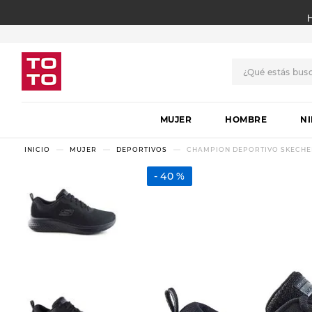
¿Qué estás bus
TÉRMINOS MÁS BUSCADO
MUJER
1
.
botas
HOMBRE
N
2
.
skechers
MUJER
DEPORTIVOS
CHAMPION DEPORTIVO SKECHER
3
.
skechers slip-ins
40 %
4
.
championes
5
.
botas mujer
6
.
americansport
7
.
sandalias
8
.
hitec