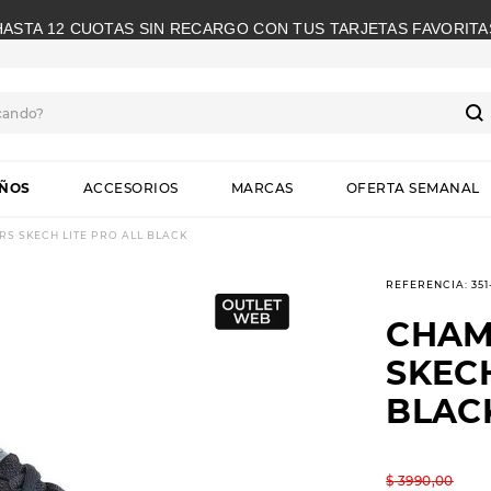
HASTA 12 CUOTAS SIN RECARGO CON TUS TARJETAS FAVORITA
cando?
S
IÑOS
ACCESORIOS
MARCAS
OFERTA SEMANAL
S SKECH LITE PRO ALL BLACK
REFERENCIA
:
35
CHAM
SKECH
BLAC
$
3990
,
00