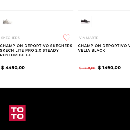
SKECHERS
VIA MARTE
CHAMPION DEPORTIVO SKECHERS
CHAMPION DEPORTIVO 
SKECH LITE PRO 2.0 STEADY
VELIA BLACK
RHYTHM BEIGE
$
4490
,
00
$
1490
,
00
$
1890
,
00