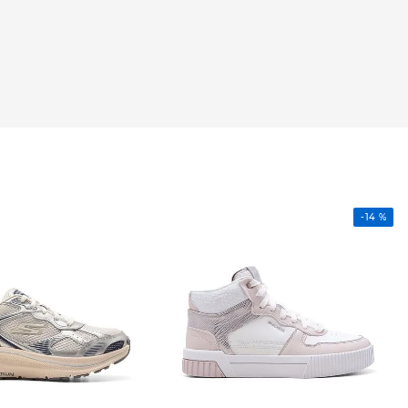
-
14 %