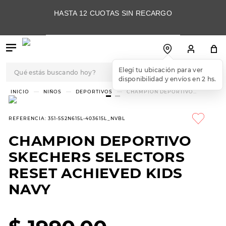
HASTA 12 CUOTAS SIN RECARGO
Qué estás buscando hoy?
Elegí tu ubicación para ver
disponibilidad y envíos en 2 hs.
TÉRMINOS MÁS
NIÑOS
DEPORTIVOS
CHAMPION DEPORTIVO
SKECHERS SELECTORS RESET
BUSCADOS
ACHIEVED KIDS NAVY
1
.
botas
REFERENCIA
:
351-5S2N615L-403615L_NVBL
2
.
skechers
CHAMPION DEPORTIVO
3
.
skechers slip-ins
SKECHERS SELECTORS
4
.
championes
RESET ACHIEVED KIDS
NAVY
5
.
botas mujer
6
.
americansport
7
.
sandalias