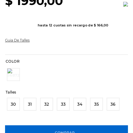
$
1990
,
00
8
.
hitec
9
.
slip-ins
hasta
12
cuotas sin recargo de
$
166
,
00
10
.
botas dama
Guia De Talles
COLOR
Talles
30
31
32
33
34
35
36
COMPRAR