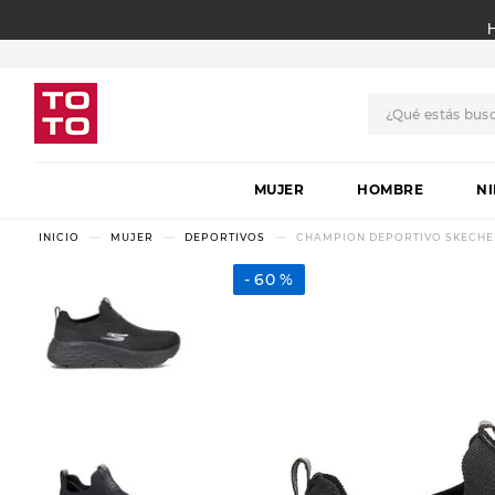
¿Qué estás bus
TÉRMINOS MÁS BUSCADO
MUJER
1
.
botas
HOMBRE
N
2
.
skechers
MUJER
DEPORTIVOS
CHAMPION DEPORTIVO SKECHER
3
.
skechers slip-ins
60 %
4
.
championes
5
.
botas mujer
6
.
americansport
7
.
sandalias
8
.
hitec