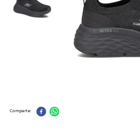
9
.
slip-ins
10
.
botas dama
Comparte