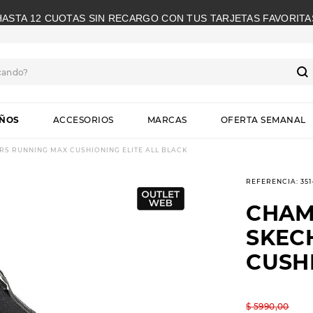
HASTA 12 CUOTAS SIN RECARGO CON TUS TARJETAS FAVORITA
cando?
S
IÑOS
ACCESORIOS
MARCAS
OFERTA SEMANAL
S RUNNING MAX CUSHIONING ELITE ALL BLACK
REFERENCIA
:
35
CHAM
SKEC
CUSHI
$
5990
,
00