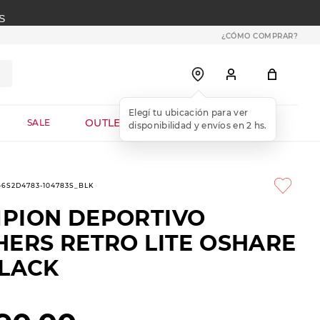
S
¿CÓMO COMPRAR?
OUTLET WEB
SALE
1-6S2D4783-104783S_BLK
PION DEPORTIVO
HERS RETRO LITE OSHARE
BLACK