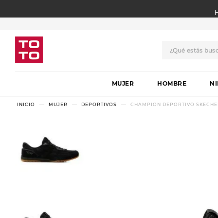
¿Qué estás bus
TÉRMINOS MÁS BUSCADO
MUJER
1
.
botas
HOMBRE
N
2
.
skechers
MUJER
DEPORTIVOS
CHAMPION DEPORTIVO SKECHER
3
.
skechers slip-ins
4
.
championes
5
.
botas mujer
6
.
americansport
7
.
hitec
8
.
sandalias