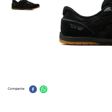
9
.
slip-ins
10
.
botas dama
Comparte