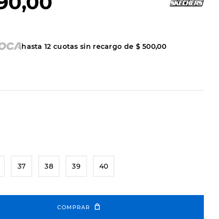
90
,
00
hasta
12
cuotas sin recargo de
$
500
,
00
37
38
39
40
COMPRAR