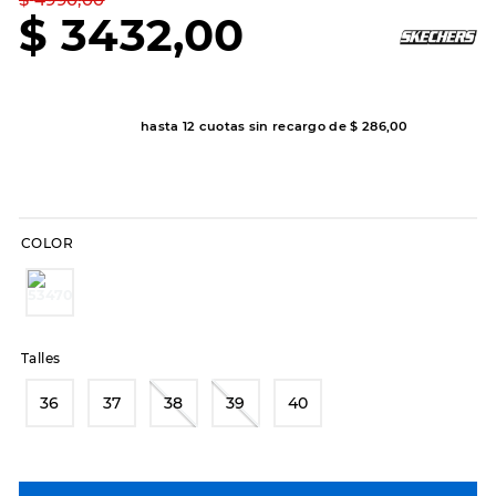
7
.
sandalias
$
3432
,
00
8
.
hitec
9
.
slip-ins
10
.
botas dama
hasta
12
cuotas sin recargo de
$
286
,
00
COLOR
Talles
36
37
38
39
40