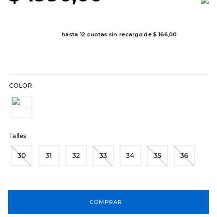
8
.
hitec
9
.
slip-ins
hasta
12
cuotas sin recargo de
$
166
,
00
10
.
botas dama
COLOR
Talles
30
31
32
33
34
35
36
COMPRAR