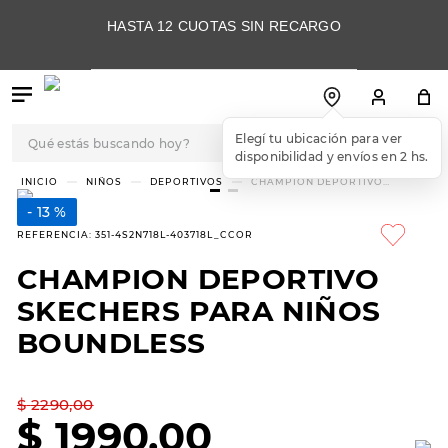
HASTA 12 CUOTAS SIN RECARGO
Qué estás buscando hoy?
Elegí tu ubicación para ver
disponibilidad y envíos en 2 hs.
TÉRMINOS MÁS
NIÑOS
DEPORTIVOS
CHAMPION DEPORTIVO
SKECHERS PARA NIÑOS
BUSCADOS
BOUNDLESS
13 %
1
.
botas
REFERENCIA
:
351-4S2N718L-403718L_CCOR
2
.
skechers
CHAMPION DEPORTIVO
3
.
skechers slip-ins
SKECHERS PARA NIÑOS
4
.
championes
BOUNDLESS
5
.
botas mujer
$
2290
,
00
6
.
americansport
$
1990
,
00
7
.
sandalias