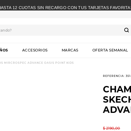
HASTA 12 CUOTAS SIN RECARGO CON TUS TARJETAS FAVORITA
cando?
S
IÑOS
ACCESORIOS
MARCAS
OFERTA SEMANAL
S MIRCROSPEC ADVANCE OASIS POINT KIDS
REFERENCIA
:
35
CHAM
SKEC
ADVA
$
2190
,
00