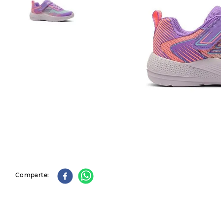
9
.
slip-ins
10
.
botas dama
Comparte