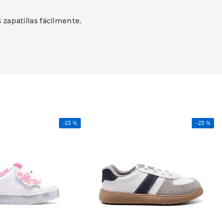
 zapatillas fácilmente.
-
23 %
-
23 %