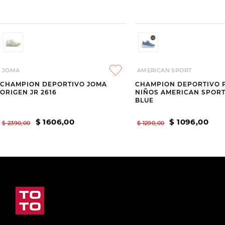
JOMA
AMERICAN SPORT
CHAMPION DEPORTIVO JOMA
CHAMPION DEPORTIVO 
ORIGEN JR 2616
NIÑOS AMERICAN SPOR
BLUE
$
1606
,
00
$
1096
,
00
$
2390
,
00
$
1290
,
00