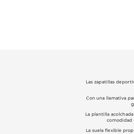
Las zapatillas depor
Con una llamativa pa
g
La plantilla acolchad
comodidad e
La suela flexible pro