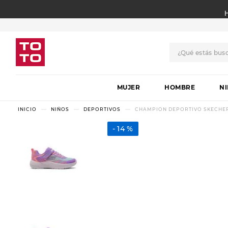
¿Qué estás bus
TÉRMINOS MÁS BUSCADO
MUJER
1
.
botas
HOMBRE
N
2
.
skechers
NIÑOS
DEPORTIVOS
CHAMPION DEPORTIVO SKECHER
3
.
skechers slip-ins
14 %
4
.
championes
5
.
botas mujer
6
.
americansport
7
.
sandalias
8
.
hitec