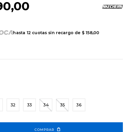
90
,
00
hasta
12
cuotas sin recargo de
$
158
,
00
32
33
34
35
36
COMPRAR