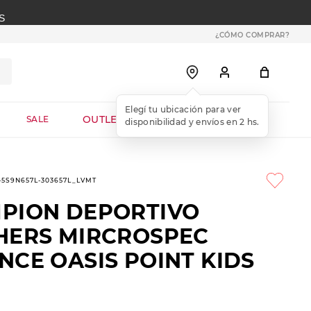
S
¿CÓMO COMPRAR?
OUTLET WEB
SALE
1-5S9N657L-303657L_LVMT
PION DEPORTIVO
HERS MIRCROSPEC
NCE OASIS POINT KIDS