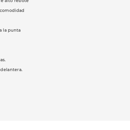
e alto rebote
r comodidad
a la punta
as.
 delantera.