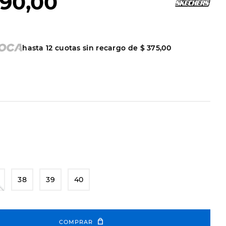
90
,
00
hasta
12
cuotas sin recargo de
$
375
,
00
38
39
40
COMPRAR