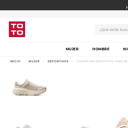
¿Qué estás bus
TÉRMINOS MÁS BUSCADO
MUJER
1
.
botas
HOMBRE
N
2
.
skechers
MUJER
DEPORTIVOS
CHAMPION DEPORTIVO SKECHE
3
.
skechers slip-ins
4
.
championes
5
.
botas mujer
6
.
americansport
7
.
sandalias
8
.
hitec