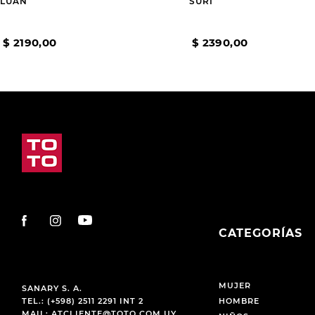
LUAN
SURI
$
2190
,
00
$
2390
,
00
CATEGORÍAS
MUJER
SANARY S. A.
TEL.: (+598) 2511 2291 INT 2
HOMBRE
MAIL:
ATCLIENTE@TOTO.COM.UY