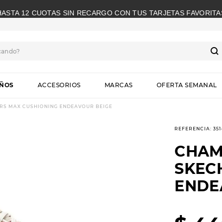
HASTA 12 CUOTAS SIN RECARGO CON TUS TARJETAS FAVORITA
cando?
S
IÑOS
ACCESORIOS
MARCAS
OFERTA SEMANAL
RS MAX CUSHIONING ENDEAVOUR BEIGE
REFERENCIA
:
35
CHAM
SKEC
ENDE