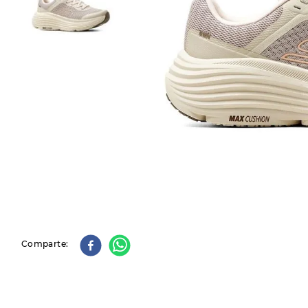
9
.
slip-ins
10
.
botas dama
Comparte