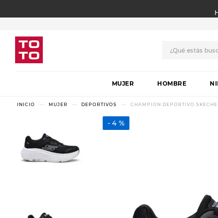
¿Qué estás bus
TÉRMINOS MÁS BUSCADO
MUJER
1
.
botas
HOMBRE
N
2
.
skechers
MUJER
DEPORTIVOS
CHAMPION DEPORTIVO SKECHE
3
.
skechers slip-ins
4 %
4
.
championes
5
.
botas mujer
6
.
americansport
7
.
sandalias
8
.
hitec