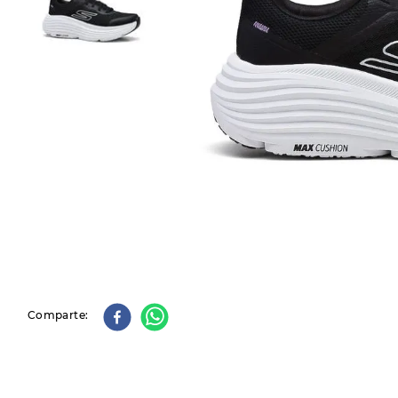
9
.
slip-ins
10
.
botas dama
Comparte