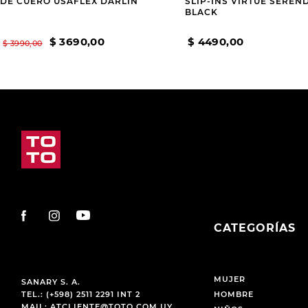
DE CUERO USAFLEX DARLIN
SLIP-INS VIRTUE SEREND
BLACK
$
3690
,
00
$
4490
,
00
$
3990
,
00
CATEGORÍAS
MUJER
SANARY S. A.
TEL.: (+598) 2511 2291 INT 2
HOMBRE
MAIL:
ATCLIENTE@TOTO.COM.UY