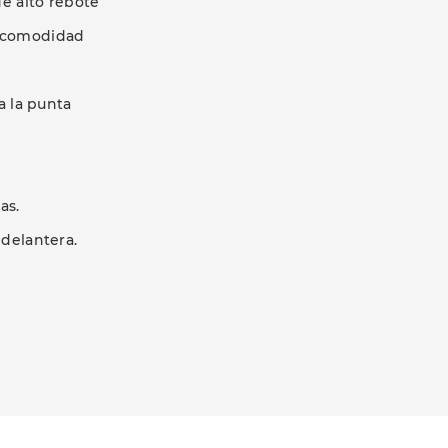
e alto rebote
r comodidad
a la punta
as.
 delantera.