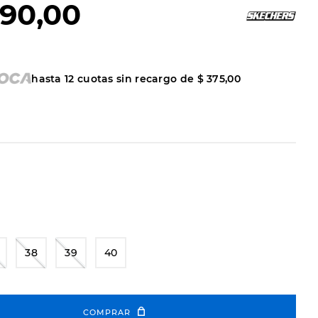
90
,
00
hasta
12
cuotas sin recargo de
$
375
,
00
38
39
40
COMPRAR