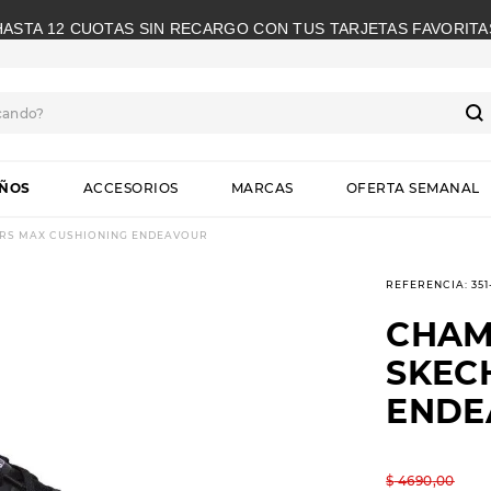
HASTA 12 CUOTAS SIN RECARGO CON TUS TARJETAS FAVORITA
cando?
S
IÑOS
ACCESORIOS
MARCAS
OFERTA SEMANAL
RS MAX CUSHIONING ENDEAVOUR
REFERENCIA
:
35
CHAM
SKEC
ENDE
$
4690
,
00