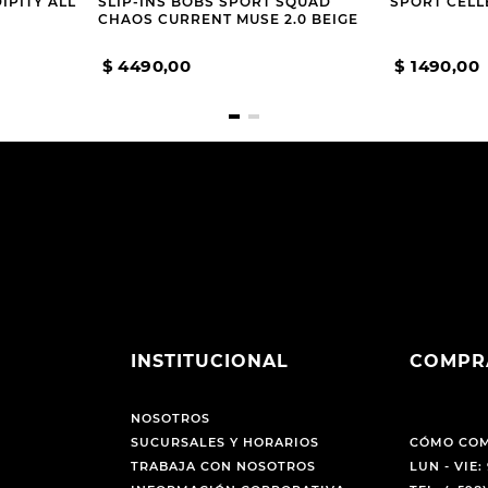
IPITY ALL
SLIP-INS BOBS SPORT SQUAD
SPORT CELL
CHAOS CURRENT MUSE 2.0 BEIGE
$
4490
,
00
$
1490
,
00
INSTITUCIONAL
COMPR
NOSOTROS
SUCURSALES Y HORARIOS
CÓMO CO
TRABAJA CON NOSOTROS
LUN - VIE: 