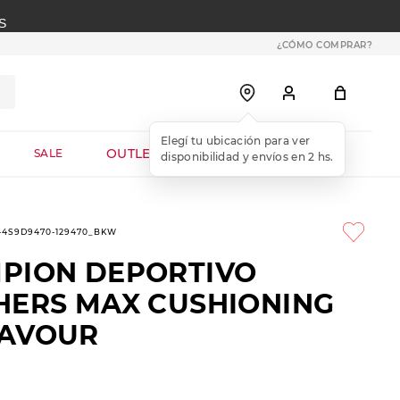
S
¿CÓMO COMPRAR?
OUTLET WEB
SALE
1-4S9D9470-129470_BKW
PION DEPORTIVO
HERS MAX CUSHIONING
AVOUR