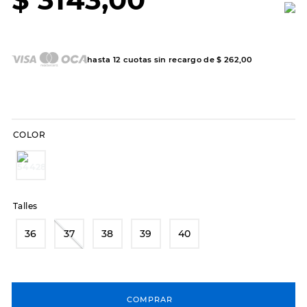
7
.
hitec
8
.
sandalias
9
.
slip-ins
hasta
12
cuotas sin recargo de
$
262
,
00
10
.
botas dama
COLOR
Talles
36
37
38
39
40
COMPRAR