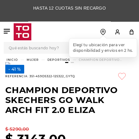
HASTA 12 CUOTAS SIN RECARGO
Qué estás buscando hoy?
Elegí tu ubicación para ver
disponibilidad y envíos en 2 hs.
TÉRMINOS MÁS
MUJER
DEPORTIVOS
CHAMPION DEPORTIVO
SKECHERS GO WALK ARCH FIT
BUSCADOS
2.0 ELIZA
41 %
1
.
botas
REFERENCIA
:
351-4S9D5322-125322_GYTQ
2
.
skechers
CHAMPION DEPORTIVO
3
.
skechers slip-ins
SKECHERS GO WALK
4
.
championes
ARCH FIT 2.0 ELIZA
5
.
botas mujer
$
5290
,
00
6
.
americansport
$
3143
,
00