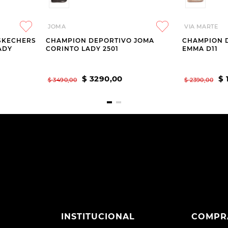
JOMA
VIA MARTE
SKECHERS
CHAMPION DEPORTIVO JOMA
CHAMPION 
ADY
CORINTO LADY 2501
EMMA D11
$
3290
,
00
$
$
3490
,
00
$
2390
,
00
INSTITUCIONAL
COMPR