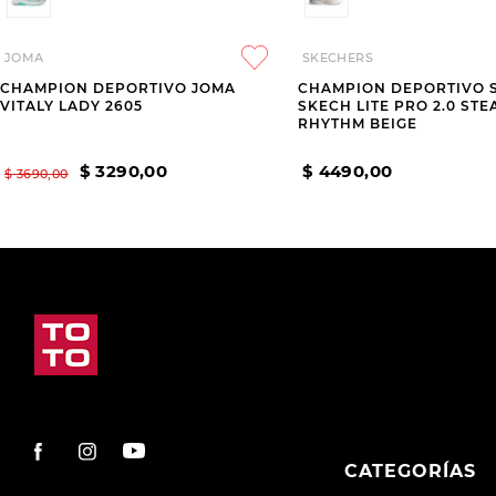
JOMA
SKECHERS
CHAMPION DEPORTIVO JOMA
CHAMPION DEPORTIVO 
VITALY LADY 2605
SKECH LITE PRO 2.0 STE
RHYTHM BEIGE
$
3290
,
00
$
4490
,
00
$
3690
,
00
CATEGORÍAS