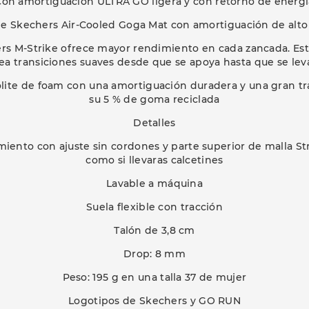
Con amortiguación ULTRA GO ligera y con retorno de energí
able Skechers Air-Cooled Goga Mat con amortiguación de alto
rs M-Strike ofrece mayor rendimiento en cada zancada. Est
ea transiciones suaves desde que se apoya hasta que se lev
lite de foam con una amortiguación duradera y una gran tra
su 5 % de goma reciclada
Detalles
miento con ajuste sin cordones y parte superior de malla St
como si llevaras calcetines
Lavable a máquina
Suela flexible con tracción
Talón de 3,8 cm
Drop: 8 mm
Peso: 195 g en una talla 37 de mujer
Logotipos de Skechers y GO RUN