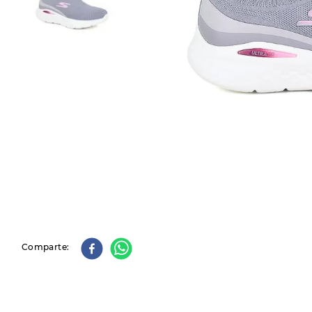
9
.
slip-ins
10
.
botas dama
Comparte