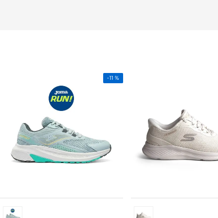
-
11 %