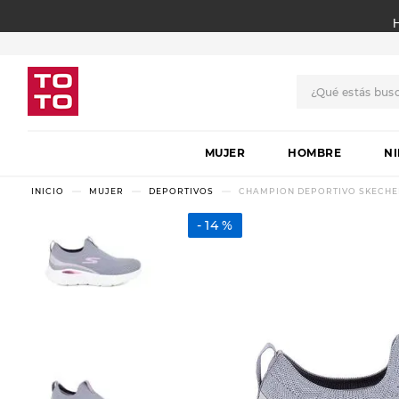
¿Qué estás bus
TÉRMINOS MÁS BUSCADO
MUJER
1
.
botas
HOMBRE
N
2
.
skechers
MUJER
DEPORTIVOS
CHAMPION DEPORTIVO SKECHER
3
.
skechers slip-ins
14 %
4
.
championes
5
.
botas mujer
6
.
americansport
7
.
sandalias
8
.
hitec