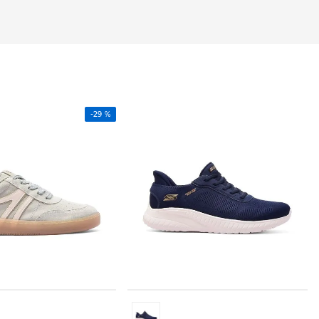
-
29 %