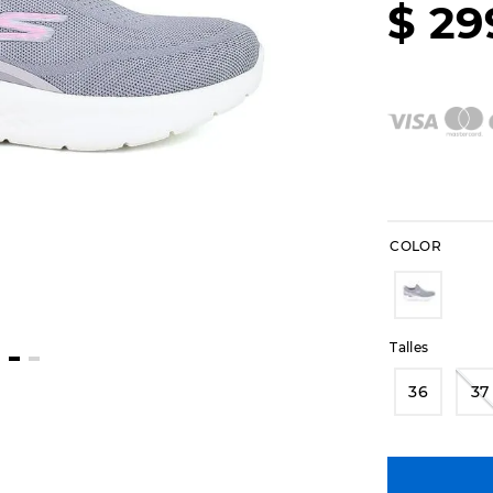
$
29
COLOR
Talles
36
37