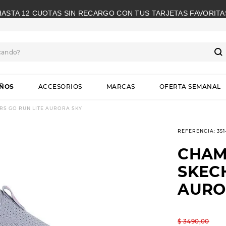
HASTA 12 CUOTAS SIN RECARGO CON TUS TARJETAS FAVORITA
cando?
S
IÑOS
ACCESORIOS
MARCAS
OFERTA SEMANAL
S GO RUN LITE AURORA SKY
REFERENCIA
:
35
CHAM
SKEC
AURO
$
3490
,
00