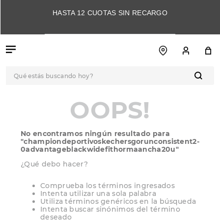
HASTA 12 CUOTAS SIN RECARGO
Qué estás buscando hoy?
OOPS!
TÉRMINOS MÁS
BUSCADOS
1
.
botas
No encontramos ningún resultado para
2
.
skechers
"
championdeportivoskechersgorunconsistent2-
0advantageblackwidefithormaancha20u
"
3
.
skechers slip-ins
¿Qué debo hacer?
4
.
championes
Comprueba los términos ingresados
5
.
botas mujer
Intenta utilizar una sola palabra
Utiliza términos genéricos en la búsqueda
Intenta buscar sinónimos del término
6
.
americansport
deseado