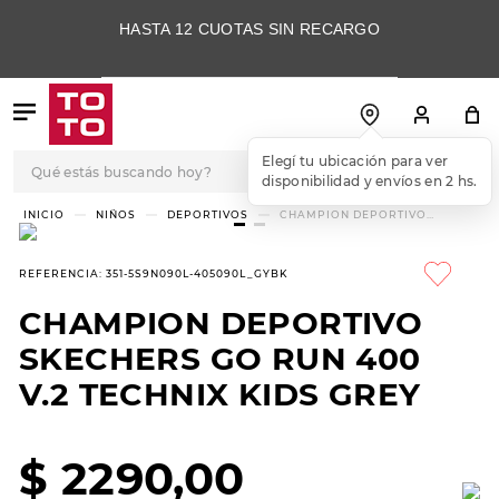
HASTA 12 CUOTAS SIN RECARGO
Qué estás buscando hoy?
TÉRMINOS MÁS
NIÑOS
DEPORTIVOS
CHAMPION DEPORTIVO
SKECHERS GO RUN 400 V.2
BUSCADOS
TECHNIX KIDS GREY
1
.
botas
REFERENCIA
:
351-5S9N090L-405090L_GYBK
2
.
skechers
CHAMPION DEPORTIVO
3
.
skechers slip-ins
SKECHERS GO RUN 400
4
.
championes
V.2 TECHNIX KIDS GREY
5
.
botas mujer
$
2290
,
00
6
.
americansport