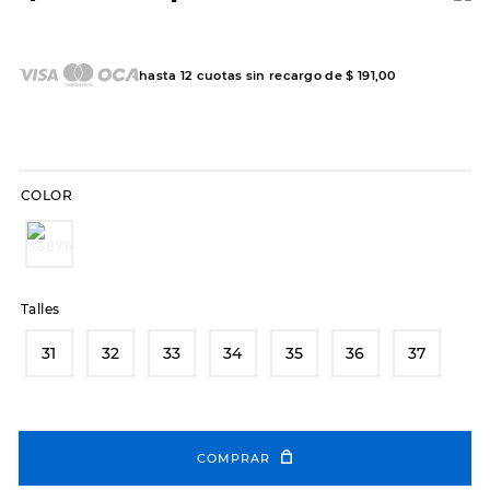
7
.
sandalias
8
.
hitec
hasta
12
cuotas sin recargo de
$
191
,
00
9
.
slip-ins
10
.
botas dama
COLOR
Talles
31
32
33
34
35
36
37
COMPRAR