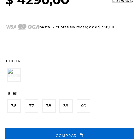
7
.
sandalias
8
.
hitec
9
.
slip-ins
hasta
12
cuotas sin recargo de
$
358
,
00
10
.
botas dama
COLOR
Talles
36
37
38
39
40
COMPRAR