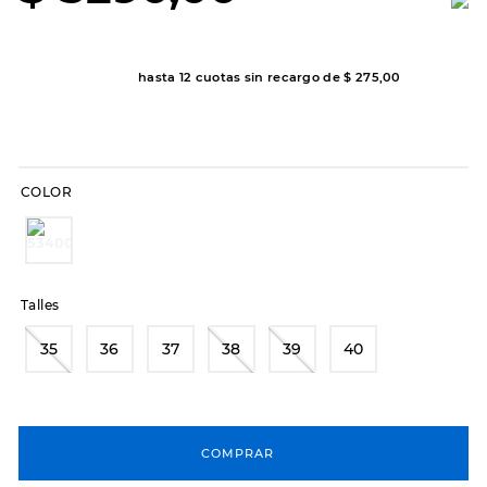
8
.
hitec
9
.
slip-ins
hasta
12
cuotas sin recargo de
$
275
,
00
10
.
botas dama
COLOR
Talles
35
36
37
38
39
40
COMPRAR