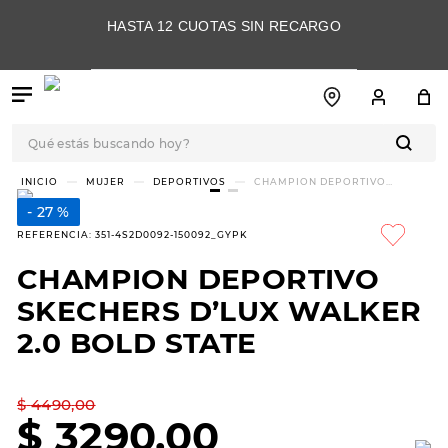
HASTA 12 CUOTAS SIN RECARGO
Qué estás buscando hoy?
TÉRMINOS MÁS
MUJER
DEPORTIVOS
CHAMPION DEPORTIVO
SKECHERS D’LUX WALKER 2.0
BUSCADOS
BOLD STATE
27 %
1
.
botas
REFERENCIA
:
351-4S2D0092-150092_GYPK
2
.
skechers
CHAMPION DEPORTIVO
3
.
skechers slip-ins
SKECHERS D’LUX WALKER
4
.
championes
2.0 BOLD STATE
5
.
botas mujer
$
4490
,
00
6
.
americansport
$
3290
,
00
7
.
sandalias