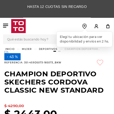
HASTA 12 CUOTAS SIN RECARGO
Qué estás buscando hoy?
Elegí tu ubicación para ver
disponibilidad y envíos en 2 hs.
TÉRMINOS MÁS
MUJER
DEPORTIVOS
CHAMPION DEPORTIVO
SKECHERS CORDOVA CLASSIC
BUSCADOS
NEW STANDARD
43 %
1
.
botas
REFERENCIA
:
351-4S9D5073-185073_BKW
2
.
skechers
CHAMPION DEPORTIVO
3
.
skechers slip-ins
SKECHERS CORDOVA
4
.
championes
CLASSIC NEW STANDARD
5
.
botas mujer
$
4290
,
00
6
.
americansport
$
2443
,
00