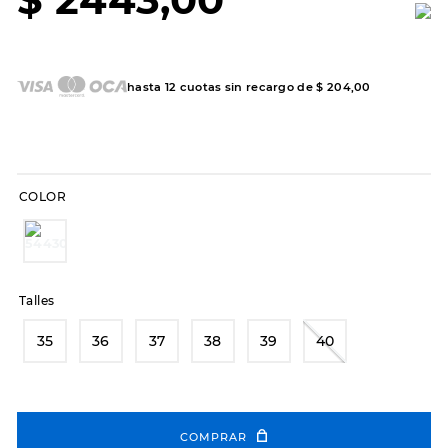
7
.
sandalias
8
.
hitec
9
.
slip-ins
hasta
12
cuotas sin recargo de
$
204
,
00
10
.
botas dama
COLOR
Talles
35
36
37
38
39
40
COMPRAR