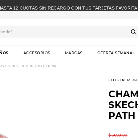
HASTA 12 CUOTAS SIN RECARGO CON TUS TARJETAS FAVORITA
cando?
S
IÑOS
ACCESORIOS
MARCAS
OFERTA SEMANAL
S BOUNTIFUL QUICK PATH PINK
REFERENCIA
:
35
CHAM
SKEC
PATH
$
3690
,
00