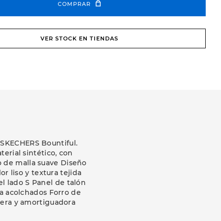
COMPRAR
VER STOCK EN TIENDAS
o SKECHERS Bountiful.
erial sintético, con
do de malla suave Diseño
 liso y textura tejida
el lado S Panel de talón
ua acolchados Forro de
gera y amortiguadora