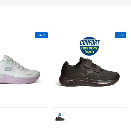
-
14 %
-
6 %