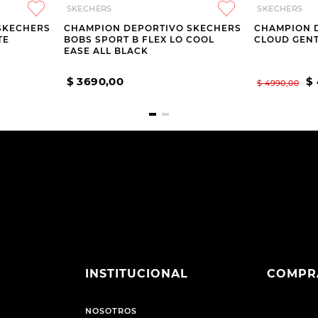
SKECHERS
SKECHERS
SKECHERS
CHAMPION DEPORTIVO SKECHERS
CHAMPION 
TE
BOBS SPORT B FLEX LO COOL
CLOUD GEN
EASE ALL BLACK
$
3690
,
00
$
$
4990
,
00
INSTITUCIONAL
COMPR
NOSOTROS