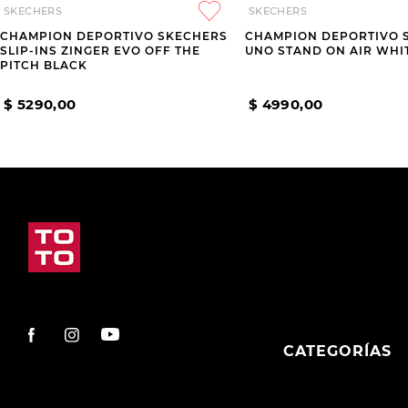
SKECHERS
SKECHERS
CHAMPION DEPORTIVO SKECHERS
CHAMPION DEPORTIVO 
SLIP-INS ZINGER EVO OFF THE
UNO STAND ON AIR WHI
PITCH BLACK
$
5290
,
00
$
4990
,
00
CATEGORÍAS