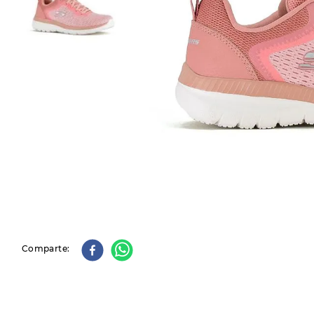
9
.
slip-ins
10
.
botas dama
Comparte