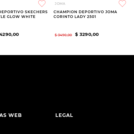
JOMA
DEPORTIVO SKECHERS
CHAMPION DEPORTIVO JOMA
TLE GLOW WHITE
CORINTO LADY 2501
4290
,
00
$
3290
,
00
$
3490
,
00
AS WEB
LEGAL