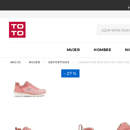
¿Qué estás bus
TÉRMINOS MÁS BUSCADO
MUJER
1
.
botas
HOMBRE
N
2
.
skechers
MUJER
DEPORTIVOS
CHAMPION DEPORTIVO SKECHER
3
.
skechers slip-ins
27 %
4
.
championes
5
.
botas mujer
6
.
americansport
7
.
sandalias
8
.
hitec