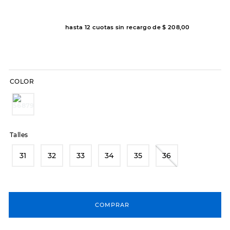
8
.
hitec
hasta
12
cuotas sin recargo de
$
208
,
00
9
.
slip-ins
10
.
botas dama
COLOR
Talles
31
32
33
34
35
36
COMPRAR