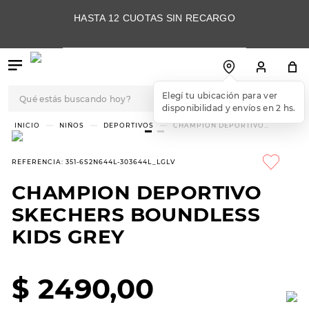
HASTA 12 CUOTAS SIN RECARGO
Qué estás buscando hoy?
TÉRMINOS MÁS
NIÑOS
DEPORTIVOS
CHAMPION DEPORTIVO
SKECHERS BOUNDLESS KIDS
BUSCADOS
GREY
1
.
botas
REFERENCIA
:
351-6S2N644L-303644L_LGLV
2
.
skechers
CHAMPION DEPORTIVO
3
.
skechers slip-ins
SKECHERS BOUNDLESS
4
.
championes
KIDS GREY
5
.
botas mujer
$
2490
,
00
6
.
americansport
7
.
sandalias