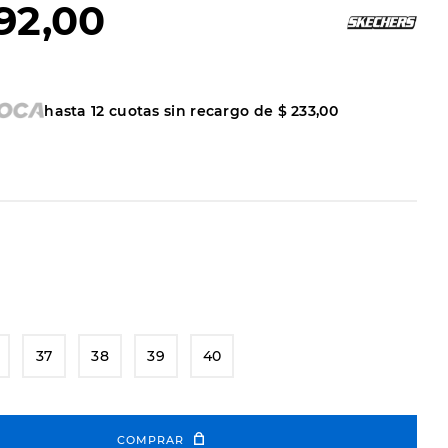
92
,
00
hasta
12
cuotas sin recargo de
$
233
,
00
37
38
39
40
COMPRAR