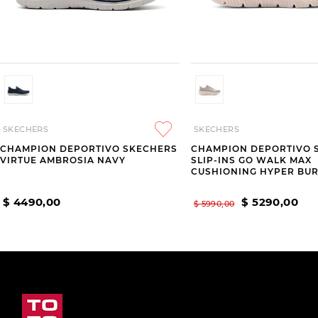
SKECHERS
SKECHERS
CHAMPION DEPORTIVO SKECHERS
CHAMPION DEPORTIVO 
VIRTUE AMBROSIA NAVY
SLIP-INS GO WALK MAX
CUSHIONING HYPER BUR
GREY
$
4490
,
00
$
5290
,
00
$
5990
,
00