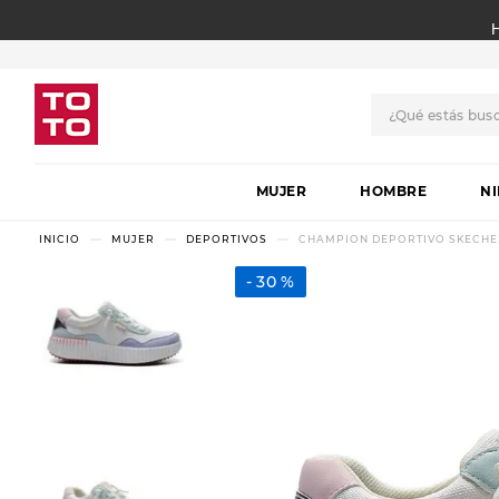
¿Qué estás bus
TÉRMINOS MÁS BUSCADO
MUJER
1
.
botas
HOMBRE
N
2
.
skechers
MUJER
DEPORTIVOS
CHAMPION DEPORTIVO SKECHER
3
.
skechers slip-ins
30 %
4
.
championes
5
.
botas mujer
6
.
americansport
7
.
sandalias
8
.
hitec