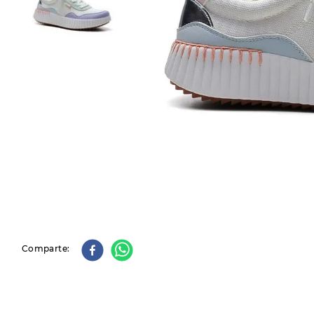
9
.
slip-ins
10
.
botas dama
Comparte