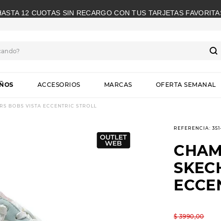
HASTA 12 CUOTAS SIN RECARGO CON TUS TARJETAS FAVORITA
cando?
S
IÑOS
ACCESORIOS
MARCAS
OFERTA SEMANAL
S BOBS VISTA ECCENTRIC STROLL
REFERENCIA
:
35
CHAM
SKEC
ECCE
$
3990
,
00