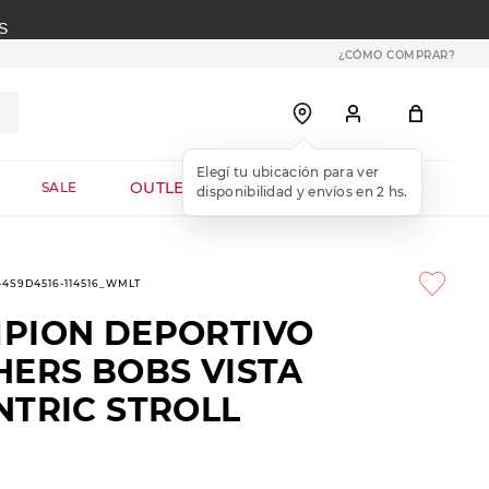
S
¿CÓMO COMPRAR?
OUTLET WEB
SALE
1-4S9D4516-114516_WMLT
PION DEPORTIVO
HERS BOBS VISTA
NTRIC STROLL