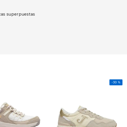
icas superpuestas
-
30 %