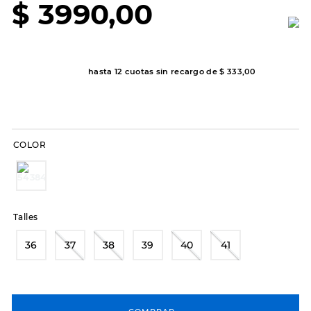
$
3990
,
00
8
.
hitec
9
.
slip-ins
10
.
botas dama
hasta
12
cuotas sin recargo de
$
333
,
00
COLOR
Talles
36
37
38
39
40
41