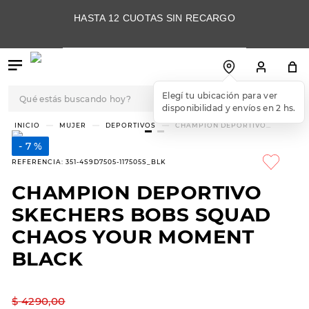
HASTA 12 CUOTAS SIN RECARGO
Qué estás buscando hoy?
Elegí tu ubicación para ver
disponibilidad y envíos en 2 hs.
TÉRMINOS MÁS
MUJER
DEPORTIVOS
CHAMPION DEPORTIVO
SKECHERS BOBS SQUAD CHAOS
BUSCADOS
YOUR MOMENT BLACK
7 %
1
.
botas
REFERENCIA
:
351-4S9D7505-117505S_BLK
2
.
skechers
CHAMPION DEPORTIVO
3
.
skechers slip-ins
SKECHERS BOBS SQUAD
4
.
championes
CHAOS YOUR MOMENT
BLACK
5
.
botas mujer
6
.
americansport
$
4290
,
00
7
.
sandalias