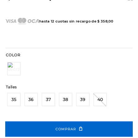
7
.
sandalias
8
.
hitec
hasta
12
cuotas sin recargo de
$
358
,
00
9
.
slip-ins
10
.
botas dama
COLOR
Talles
35
36
37
38
39
40
COMPRAR