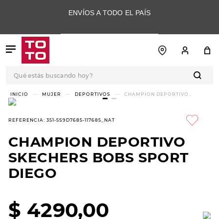
ENVÍOS A TODO EL PAÍS
Qué estás buscando hoy?
TÉRMINOS MÁS
MUJER
DEPORTIVOS
CHAMPION DEPORTIVO
SKECHERS BOBS SPORT DIEGO
BUSCADOS
1
.
botas
REFERENCIA
:
351-5S9D7685-117685_NAT
2
.
skechers
CHAMPION DEPORTIVO
3
.
skechers slip-ins
SKECHERS BOBS SPORT
4
.
championes
DIEGO
5
.
botas mujer
$
4290
,
00
6
.
americansport