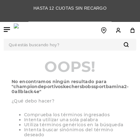
HASTA 12 CUOTAS SIN RECARGO
Qué estás buscando hoy?
TÉRMINOS MÁS
OOPS!
BUSCADOS
1
.
botas
No encontramos ningún resultado para
2
.
skechers
"
championdeportivoskechersbobssportbamina2-
0allblack4e
"
3
.
skechers slip-ins
¿Qué debo hacer?
4
.
championes
Comprueba los términos ingresados
5
.
botas mujer
Intenta utilizar una sola palabra
Utiliza términos genéricos en la búsqueda
6
.
americansport
Intenta buscar sinónimos del término
deseado
7
.
sandalias