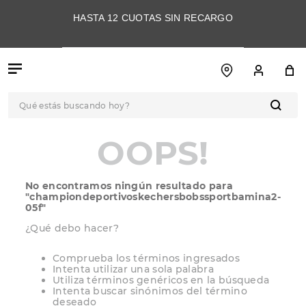
HASTA 12 CUOTAS SIN RECARGO
Qué estás buscando hoy?
OOPS!
TÉRMINOS MÁS
BUSCADOS
1
.
botas
No encontramos ningún resultado para
2
.
skechers
"
championdeportivoskechersbobssportbamina2-
05f
"
3
.
skechers slip-ins
¿Qué debo hacer?
4
.
championes
Comprueba los términos ingresados
5
.
botas mujer
Intenta utilizar una sola palabra
Utiliza términos genéricos en la búsqueda
Intenta buscar sinónimos del término
6
.
americansport
deseado