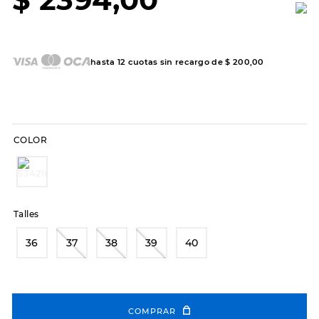
7
.
sandalias
8
.
hitec
9
.
slip-ins
hasta
12
cuotas sin recargo de
$
200
,
00
10
.
botas dama
COLOR
Talles
36
37
38
39
40
COMPRAR