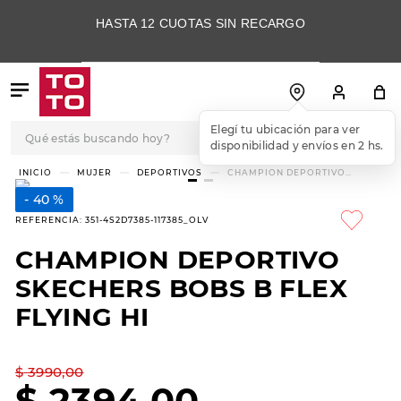
HASTA 12 CUOTAS SIN RECARGO
Qué estás buscando hoy?
Elegí tu ubicación para ver
disponibilidad y envíos en 2 hs.
TÉRMINOS MÁS
MUJER
DEPORTIVOS
CHAMPION DEPORTIVO
SKECHERS BOBS B FLEX FLYING
BUSCADOS
HI
40 %
1
.
botas
REFERENCIA
:
351-4S2D7385-117385_OLV
2
.
skechers
CHAMPION DEPORTIVO
3
.
skechers slip-ins
SKECHERS BOBS B FLEX
4
.
championes
FLYING HI
5
.
botas mujer
$
3990
,
00
6
.
americansport
$
2394
,
00