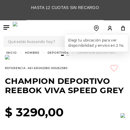
HASTA 12 CUOTAS SIN RECARGO
Qué estás buscando hoy?
Elegí tu ubicación para ver
disponibilidad y envíos en 2 hs.
TÉRMINOS MÁS
HOMBRE
DEPORTIVOS
CHAMPION DEPORTIVO
REEBOK VIVA SPEED GREY
BUSCADOS
1
.
botas
REFERENCIA
:
461-6R2H2380-100262380
2
.
skechers
CHAMPION DEPORTIVO
3
.
skechers slip-ins
REEBOK VIVA SPEED GREY
4
.
championes
5
.
botas mujer
$
3290
,
00
6
.
americansport
7
.
hitec