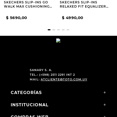
SKECHERS SLIP-INS GO
SKECHERS SLIP-INS
WALK MAX CUSHIONING
RELAXED FIT EQUALIZER
FLEX PAVE BLACK
6.0 GREY
$
5690
,
00
$
4990
,
00
SANARY S. A.
TEL.: (+598) 2511 2291 INT 2
MAIL:
ATCLIENTE@TOTO.COM.UY
CATEGORÍAS
+
INSTITUCIONAL
+