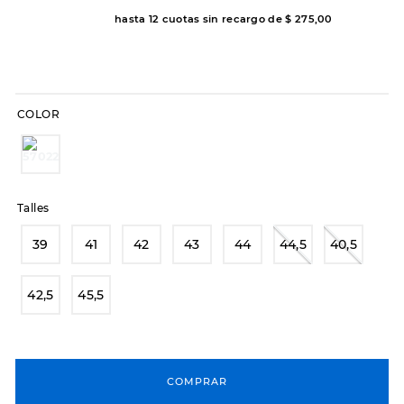
hasta
12
cuotas sin recargo de
$
275
,
00
8
.
sandalias
9
.
slip-ins
10
.
botas dama
COLOR
Talles
39
41
42
43
44
44,5
40,5
42,5
45,5
COMPRAR