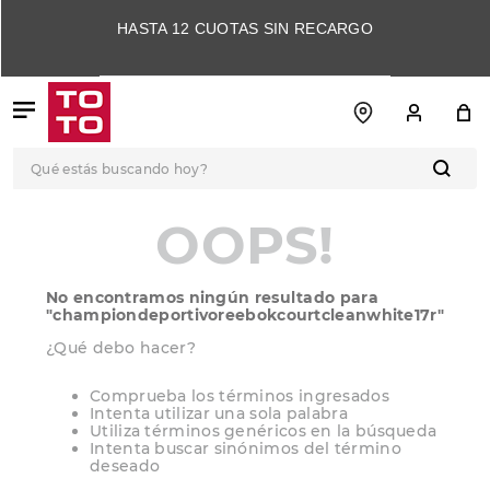
HASTA 12 CUOTAS SIN RECARGO
Qué estás buscando hoy?
TÉRMINOS MÁS
OOPS!
BUSCADOS
1
.
botas
No encontramos ningún resultado para
2
.
skechers
"
championdeportivoreebokcourtcleanwhite17r
"
3
.
skechers slip-ins
¿Qué debo hacer?
4
.
championes
Comprueba los términos ingresados
Intenta utilizar una sola palabra
5
.
botas mujer
Utiliza términos genéricos en la búsqueda
Intenta buscar sinónimos del término
6
.
americansport
deseado