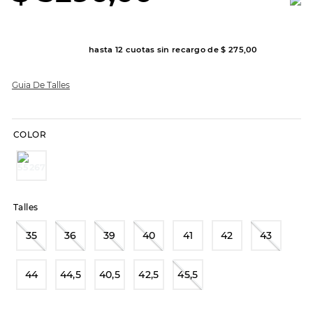
8
.
hitec
9
.
slip-ins
hasta
12
cuotas sin recargo de
$
275
,
00
10
.
botas dama
Guia De Talles
COLOR
Talles
35
36
39
40
41
42
43
44
44,5
40,5
42,5
45,5