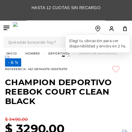
HASTA 12 CUOTAS SIN RECARGO
Qué estás buscando hoy?
Elegí tu ubicación para ver
disponibilidad y envíos en 2 hs.
TÉRMINOS MÁS
HOMBRE
DEPORTIVOS
CHAMPION DEPORTIVO
REEBOK COURT CLEAN BLACK
BUSCADOS
6 %
1
.
botas
REFERENCIA
:
461-5R1H4370-100074370
2
.
skechers
CHAMPION DEPORTIVO
3
.
skechers slip-ins
REEBOK COURT CLEAN
4
.
championes
BLACK
5
.
botas mujer
$
3490
,
00
6
.
americansport
$
3290
,
00
7
.
sandalias