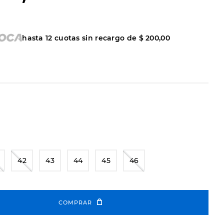
hasta
12
cuotas sin recargo de
$
200
,
00
42
43
44
45
46
COMPRAR