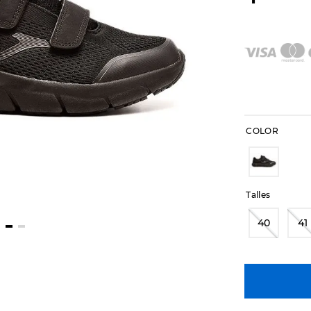
COLOR
Talles
40
41