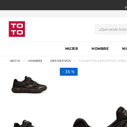
¿Qué estás bus
TÉRMINOS MÁS BUSCADO
MUJER
1
.
botas
HOMBRE
N
2
.
skechers
HOMBRE
DEPORTIVOS
CHAMPION DEPORTIVO JOMA 
3
.
skechers slip-ins
35 %
4
.
championes
5
.
botas mujer
6
.
americansport
7
.
sandalias
8
.
hitec