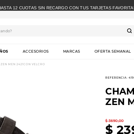
HASTA 12 CUOTAS SIN RECARGO CON TUS TARJETAS FAVORITA
cando?
S
IÑOS
ACCESORIOS
MARCAS
OFERTA SEMANAL
ZEN MEN 2421CON VELCRO
REFERENCIA
:
41
CHAM
ZEN 
$
3690
,
00
$
23