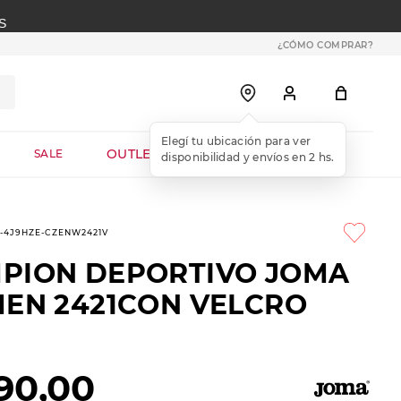
S
¿CÓMO COMPRAR?
OUTLET WEB
SALE
9-4J9HZE-CZENW2421V
PION DEPORTIVO JOMA
MEN 2421CON VELCRO
90
,
00