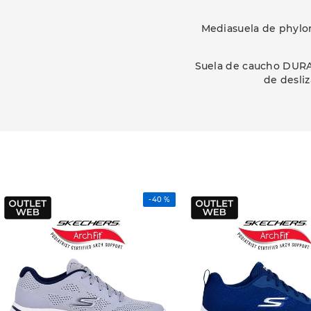
Mediasuela de phylon.
Suela de caucho DURAB
de desli
-
40 %