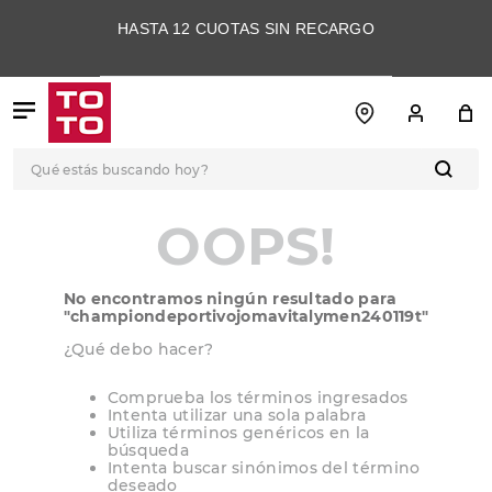
HASTA 12 CUOTAS SIN RECARGO
Qué estás buscando hoy?
TÉRMINOS MÁS
OOPS!
BUSCADOS
1
.
botas
No encontramos ningún resultado para
2
.
skechers
"
championdeportivojomavitalymen240119t
"
3
.
skechers slip-ins
¿Qué debo hacer?
4
.
championes
Comprueba los términos ingresados
Intenta utilizar una sola palabra
5
.
botas mujer
Utiliza términos genéricos en la
búsqueda
6
.
americansport
Intenta buscar sinónimos del término
deseado