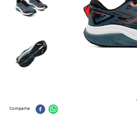
9
.
slip-ins
10
.
botas dama
Comparte