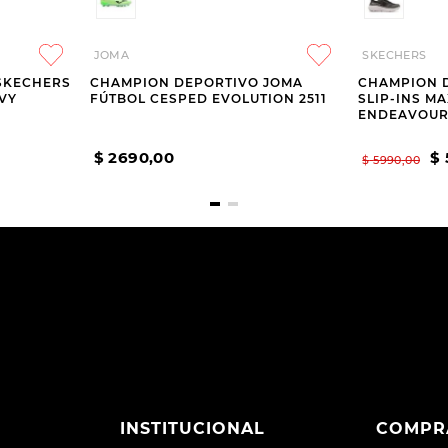
JOMA
SKECHERS
SKECHERS
CHAMPION DEPORTIVO JOMA
CHAMPION 
AVY
FÚTBOL CESPED EVOLUTION 2511
SLIP-INS M
ENDEAVOUR 
HORMA ANC
$
2690
,
00
$
$
5990
,
00
INSTITUCIONAL
COMPR