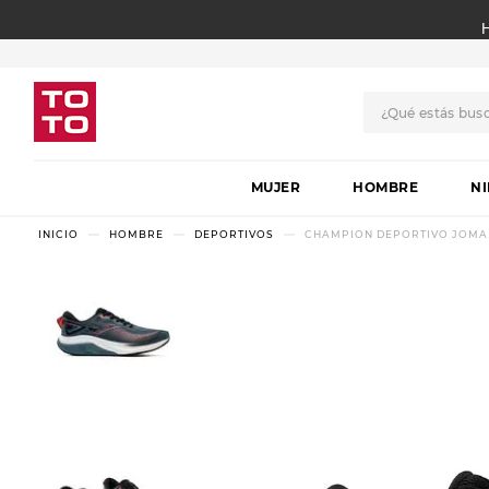
¿Qué estás bus
TÉRMINOS MÁS BUSCADO
MUJER
1
.
botas
HOMBRE
N
2
.
skechers
HOMBRE
DEPORTIVOS
CHAMPION DEPORTIVO JOMA 
3
.
skechers slip-ins
4
.
championes
5
.
botas mujer
6
.
americansport
7
.
sandalias
8
.
hitec