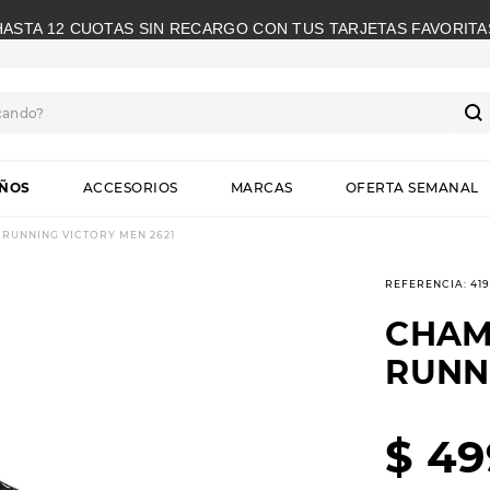
HASTA 12 CUOTAS SIN RECARGO CON TUS TARJETAS FAVORITA
cando?
S
IÑOS
ACCESORIOS
MARCAS
OFERTA SEMANAL
RUNNING VICTORY MEN 2621
REFERENCIA
:
41
CHAM
RUNN
$
49