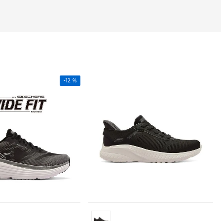
-
12 %