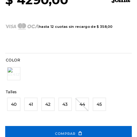
7
.
sandalias
8
.
hitec
9
.
slip-ins
hasta
12
cuotas sin recargo de
$
358
,
00
10
.
botas dama
COLOR
Talles
40
41
42
43
44
45
COMPRAR