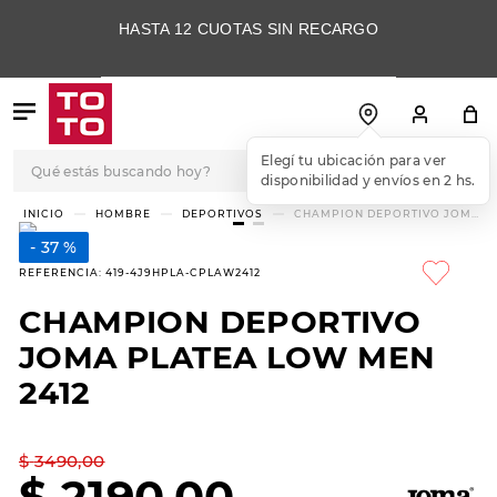
HASTA 12 CUOTAS SIN RECARGO
Qué estás buscando hoy?
Elegí tu ubicación para ver
disponibilidad y envíos en 2 hs.
TÉRMINOS MÁS
HOMBRE
DEPORTIVOS
CHAMPION DEPORTIVO JOMA
PLATEA LOW MEN 2412
BUSCADOS
37 %
1
.
botas
REFERENCIA
:
419-4J9HPLA-CPLAW2412
2
.
skechers
CHAMPION DEPORTIVO
3
.
skechers slip-ins
JOMA PLATEA LOW MEN
4
.
championes
2412
5
.
botas mujer
$
3490
,
00
6
.
americansport
$
2190
,
00