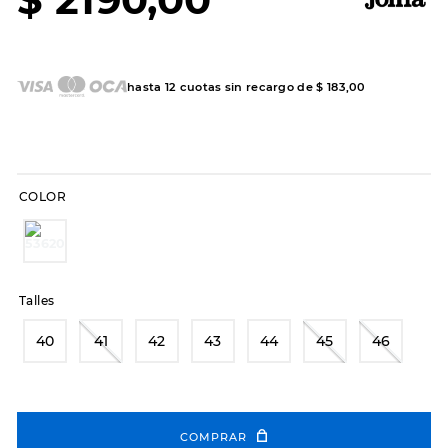
7
.
sandalias
8
.
hitec
9
.
slip-ins
hasta
12
cuotas sin recargo de
$
183
,
00
10
.
botas dama
COLOR
Talles
40
41
42
43
44
45
46
COMPRAR