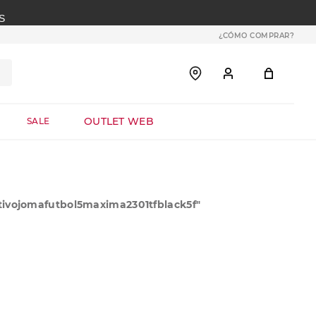
S
¿CÓMO COMPRAR?
OUTLET WEB
SALE
ivojomafutbol5maxima2301tfblack5f
"