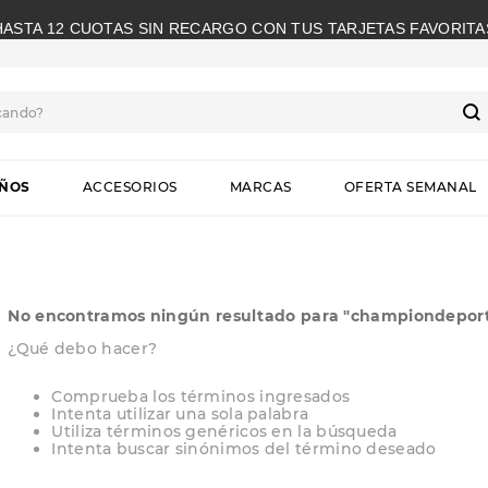
HASTA 12 CUOTAS SIN RECARGO CON TUS TARJETAS FAVORITA
cando?
S
IÑOS
ACCESORIOS
MARCAS
OFERTA SEMANAL
No encontramos ningún resultado para "
championdeport
¿Qué debo hacer?
Comprueba los términos ingresados
Intenta utilizar una sola palabra
Utiliza términos genéricos en la búsqueda
Intenta buscar sinónimos del término deseado