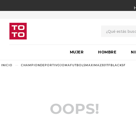
¿Qué estás bus
TÉRMINOS MÁS BUSCADO
MUJER
1
.
botas
HOMBRE
N
2
.
skechers
CHAMPIONDEPORTIVOJOMAFUTBOL5MAXIMA2301TFBLACK5F
3
.
skechers slip-ins
4
.
championes
5
.
botas mujer
OOPS!
6
.
americansport
7
.
sandalias
8
.
hitec