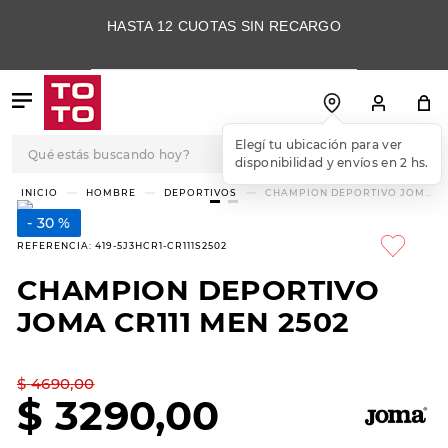
HASTA 12 CUOTAS SIN RECARGO
Qué estás buscando hoy?
Elegí tu ubicación para ver
disponibilidad y envíos en 2 hs.
TÉRMINOS MÁS
HOMBRE
DEPORTIVOS
CHAMPION DEPORTIVO JOMA
CR111 MEN 2502
BUSCADOS
30 %
1
.
botas
REFERENCIA
:
419-5J3HCR1-CR111S2502
2
.
skechers
CHAMPION DEPORTIVO
3
.
skechers slip-ins
JOMA CR111 MEN 2502
4
.
championes
5
.
botas mujer
$
4690
,
00
$
3290
,
00
6
.
americansport