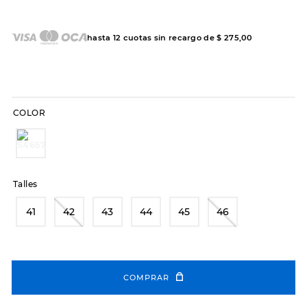
7
.
sandalias
8
.
hitec
hasta
12
cuotas sin recargo de
$
275
,
00
9
.
slip-ins
10
.
botas dama
COLOR
Talles
41
42
43
44
45
46
COMPRAR