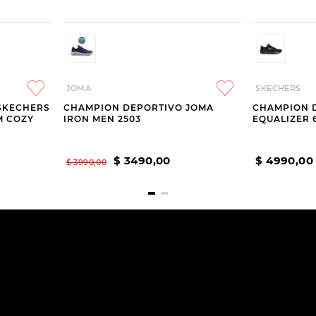
JOMA
SKECHERS
SKECHERS
CHAMPION DEPORTIVO JOMA
CHAMPION 
M COZY
IRON MEN 2503
EQUALIZER 
$
3490
,
00
$
4990
,
00
$
3990
,
00