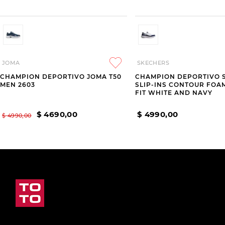
JOMA
SKECHERS
CHAMPION DEPORTIVO JOMA T50
CHAMPION DEPORTIVO 
MEN 2603
SLIP-INS CONTOUR FOA
FIT WHITE AND NAVY
$
4690
,
00
$
4990
,
00
$
4990
,
00