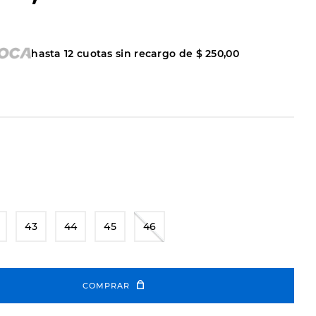
hasta
12
cuotas sin recargo de
$
250
,
00
43
44
45
46
COMPRAR