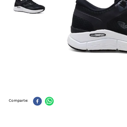
9
.
slip-ins
10
.
botas dama
Comparte