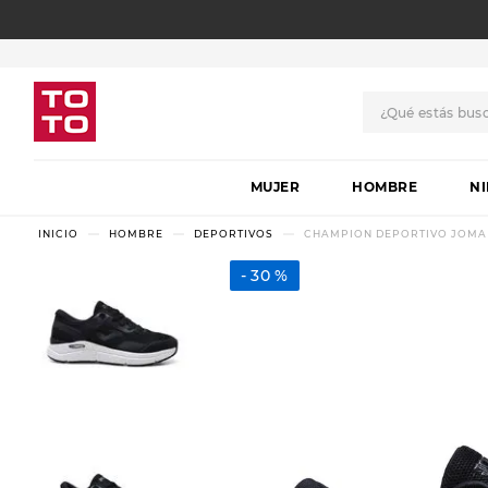
¿Qué estás bus
TÉRMINOS MÁS BUSCADO
MUJER
1
.
botas
HOMBRE
N
2
.
skechers
HOMBRE
DEPORTIVOS
CHAMPION DEPORTIVO JOMA 
3
.
skechers slip-ins
30 %
4
.
championes
5
.
botas mujer
6
.
americansport
7
.
sandalias
8
.
hitec