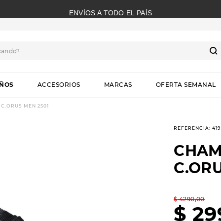
ENVÍOS A TODO EL PAÍS
cando?
S
IÑOS
ACCESORIOS
MARCAS
OFERTA SEMANAL
C.ORUS MEN 2501
REFERENCIA
:
41
CHAM
C.ORU
$
4290
,
00
$
29