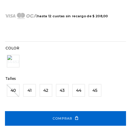
7
.
hitec
8
.
sandalias
hasta
12
cuotas sin recargo de
$
208
,
00
9
.
slip-ins
10
.
botas dama
COLOR
Talles
40
41
42
43
44
45
COMPRAR