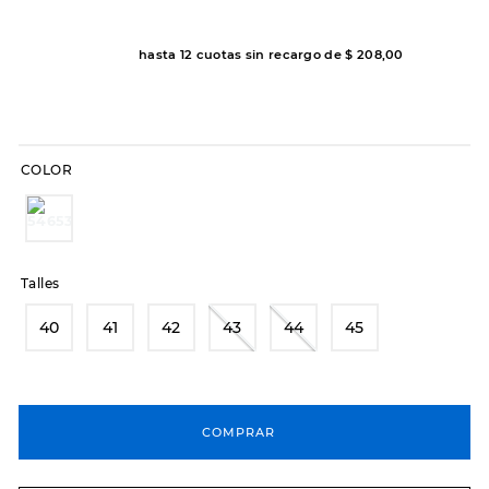
7
.
sandalias
8
.
hitec
hasta
12
cuotas sin recargo de
$
208
,
00
9
.
slip-ins
10
.
botas dama
COLOR
Talles
40
41
42
43
44
45
COMPRAR