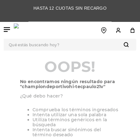
HASTA 12 CUOTAS SIN RECARGO
Qué estás buscando hoy?
TÉRMINOS MÁS
OOPS!
BUSCADOS
1
.
botas
No encontramos ningún resultado para
2
.
skechers
"
championdeportivohi-tecpaulo21v
"
3
.
skechers slip-ins
¿Qué debo hacer?
4
.
championes
Comprueba los términos ingresados
Intenta utilizar una sola palabra
5
.
botas mujer
Utiliza términos genéricos en la
búsqueda
6
.
americansport
Intenta buscar sinónimos del
término deseado
7
.
sandalias