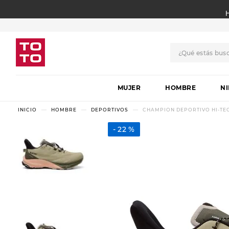
¿Qué estás bus
TÉRMINOS MÁS BUSCADO
MUJER
1
.
botas
HOMBRE
N
2
.
skechers
HOMBRE
DEPORTIVOS
CHAMPION DEPORTIVO HI-TE
3
.
skechers slip-ins
22 %
4
.
championes
5
.
botas mujer
6
.
americansport
7
.
sandalias
8
.
hitec