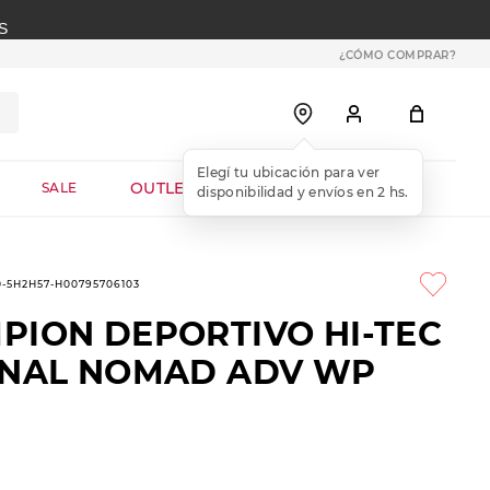
S
¿CÓMO COMPRAR?
OUTLET WEB
SALE
0-5H2H57-H00795706103
PION DEPORTIVO HI-TEC
INAL NOMAD ADV WP