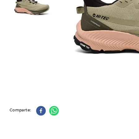
9
.
slip-ins
10
.
botas dama
Comparte