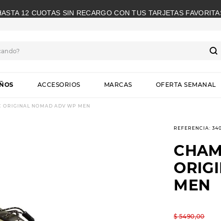
HASTA 12 CUOTAS SIN RECARGO CON TUS TARJETAS FAVORITA
cando?
S
IÑOS
ACCESORIOS
MARCAS
OFERTA SEMANAL
C ORIGINAL NOMAD ADV WP MEN
REFERENCIA
:
34
CHAM
ORIG
MEN
$
5490
,
00