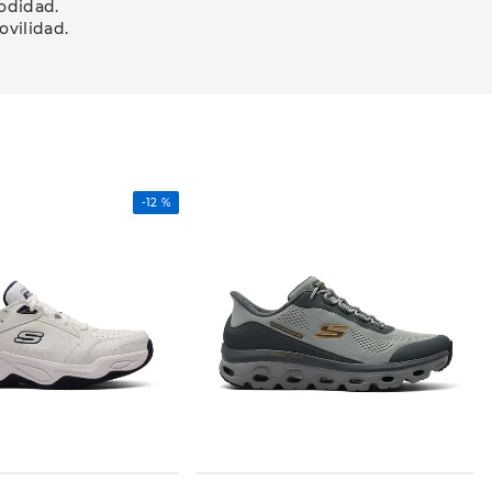
modidad.
ovilidad.
-
12 %