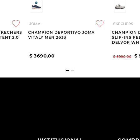
JOMA
SKECHERS
SKECHERS
CHAMPION DEPORTIVO JOMA
CHAMPION 
TENT 2.0
VITALY MEN 2633
SLIP-INS R
DELVOR WH
$
3690
,
00
$
$
5990
,
00