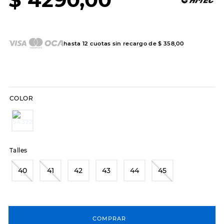
7
.
sandalias
8
.
hitec
9
.
slip-ins
hasta
12
cuotas sin recargo de
$
358
,
00
10
.
botas dama
COLOR
Talles
40
41
42
43
44
45
COMPRAR