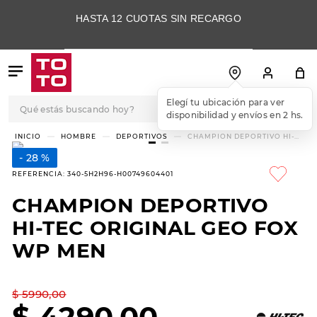
HASTA 12 CUOTAS SIN RECARGO
Qué estás buscando hoy?
Elegí tu ubicación para ver
disponibilidad y envíos en 2 hs.
TÉRMINOS MÁS
HOMBRE
DEPORTIVOS
CHAMPION DEPORTIVO HI-
TEC ORIGINAL GEO FOX WP
BUSCADOS
MEN
28 %
1
.
botas
REFERENCIA
:
340-5H2H96-H00749604401
2
.
skechers
CHAMPION DEPORTIVO
3
.
skechers slip-ins
HI-TEC ORIGINAL GEO FOX
4
.
championes
WP MEN
5
.
botas mujer
$
5990
,
00
6
.
americansport
$
4290
,
00