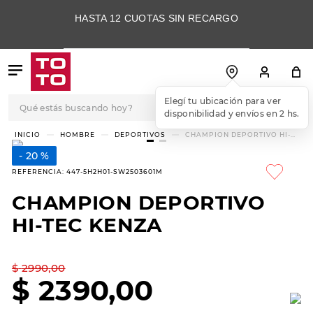
HASTA 12 CUOTAS SIN RECARGO
Qué estás buscando hoy?
Elegí tu ubicación para ver
disponibilidad y envíos en 2 hs.
TÉRMINOS MÁS
HOMBRE
DEPORTIVOS
CHAMPION DEPORTIVO HI-
TEC KENZA
BUSCADOS
20 %
1
.
botas
REFERENCIA
:
447-5H2H01-SW2503601M
2
.
skechers
CHAMPION DEPORTIVO
3
.
skechers slip-ins
HI-TEC KENZA
4
.
championes
5
.
botas mujer
$
2990
,
00
$
2390
,
00
6
.
americansport