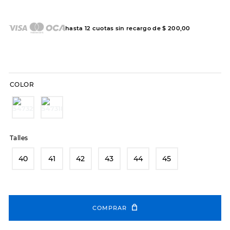
7
.
sandalias
8
.
hitec
hasta
12
cuotas sin recargo de
$
200
,
00
9
.
slip-ins
10
.
botas dama
COLOR
Talles
40
41
42
43
44
45
COMPRAR