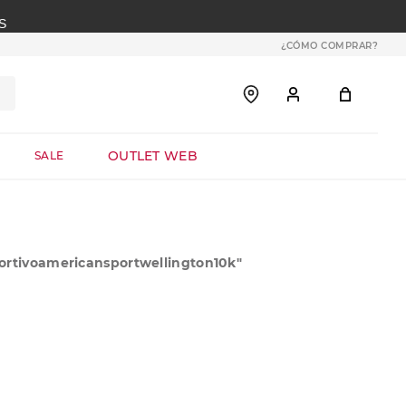
S
¿CÓMO COMPRAR?
OUTLET WEB
SALE
rtivoamericansportwellington10k
"