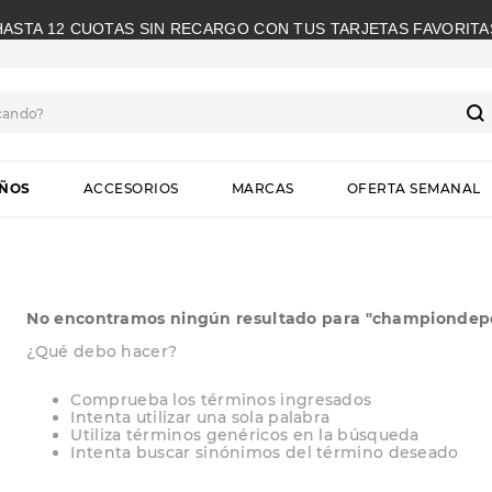
HASTA 12 CUOTAS SIN RECARGO CON TUS TARJETAS FAVORITA
cando?
S
IÑOS
ACCESORIOS
MARCAS
OFERTA SEMANAL
No encontramos ningún resultado para "
championdepo
¿Qué debo hacer?
Comprueba los términos ingresados
Intenta utilizar una sola palabra
Utiliza términos genéricos en la búsqueda
Intenta buscar sinónimos del término deseado