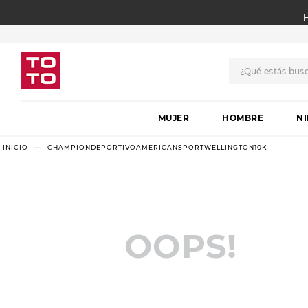
¿Qué estás bus
TÉRMINOS MÁS BUSCADO
MUJER
1
.
botas
HOMBRE
N
2
.
skechers
CHAMPIONDEPORTIVOAMERICANSPORTWELLINGTON10K
3
.
skechers slip-ins
4
.
championes
5
.
botas mujer
OOPS!
6
.
americansport
7
.
sandalias
8
.
hitec