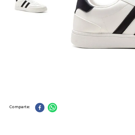
9
.
slip-ins
10
.
botas dama
Comparte