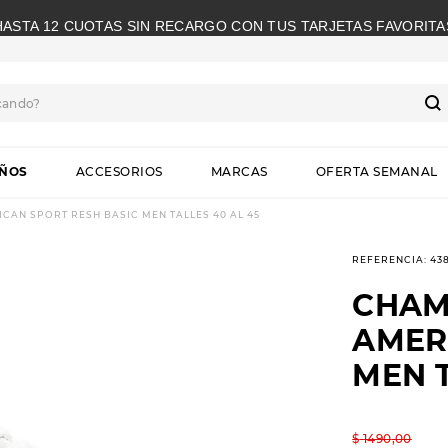
HASTA 12 CUOTAS SIN RECARGO CON TUS TARJETAS FAVORITA
cando?
S
IÑOS
ACCESORIOS
MARCAS
OFERTA SEMANAL
AN SPORT RESH BASIC MEN TALLES 40 AL 45
REFERENCIA
:
43
CHAM
AMER
MEN T
$
1490
,
00