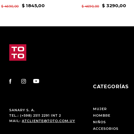
$
1845
,
00
$
3290
,
00
$
4690
,
00
$
4690
,
00
CATEGORÍAS
MUJER
SANARY S. A.
TEL.: (+598) 2511 2291 INT 2
HOMBRE
MAIL:
ATCLIENTE@TOTO.COM.UY
NIÑOS
ACCESORIOS