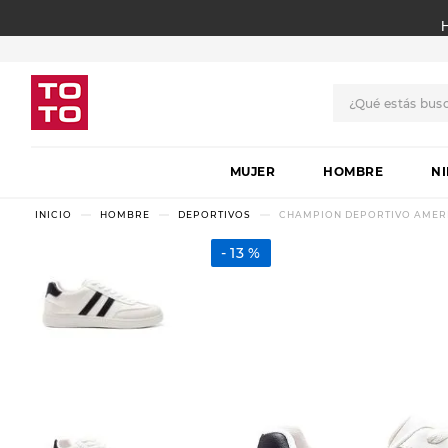
¿Qué estás bus
TÉRMINOS MÁS BUSCADO
MUJER
1
.
botas
HOMBRE
N
2
.
skechers
HOMBRE
DEPORTIVOS
CHAMPION DEPORTIVO AMERIC
3
.
skechers slip-ins
13 %
4
.
championes
5
.
botas mujer
6
.
americansport
7
.
hitec
8
.
sandalias