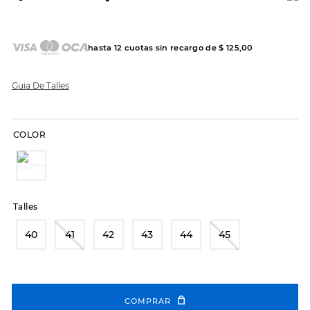
7
.
sandalias
8
.
hitec
hasta
12
cuotas sin recargo de
$
125
,
00
9
.
slip-ins
10
.
botas dama
Guia De Talles
COLOR
Talles
40
41
42
43
44
45
COMPRAR