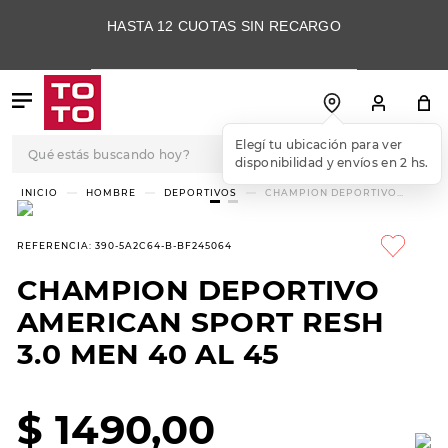
HASTA 12 CUOTAS SIN RECARGO
Qué estás buscando hoy?
Elegí tu ubicación para ver
disponibilidad y envíos en 2 hs.
TÉRMINOS MÁS
HOMBRE
DEPORTIVOS
CHAMPION DEPORTIVO
AMERICAN SPORT RESH 3.0
BUSCADOS
MEN 40 AL 45
1
.
botas
REFERENCIA
:
390-5A2C64-B-BF245064
2
.
skechers
CHAMPION DEPORTIVO
3
.
skechers slip-ins
AMERICAN SPORT RESH
4
.
championes
3.0 MEN 40 AL 45
5
.
botas mujer
$
1490
,
00
6
.
americansport